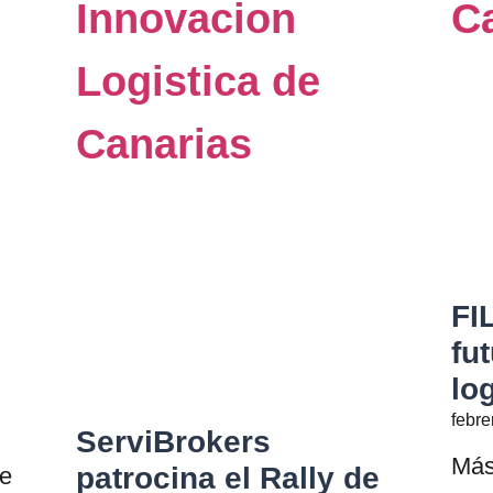
FI
fu
lo
febre
ServiBrokers
Más
patrocina el Rally de
le