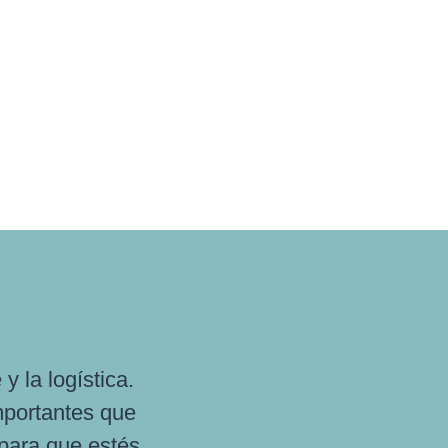
 la logística.
mportantes que
 para que estés