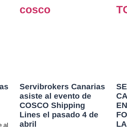
ias
Servibrokers Canarias
SE
asiste al evento de
CA
COSCO Shipping
EN
Lines el pasado 4 de
FO
abril
LA
 al