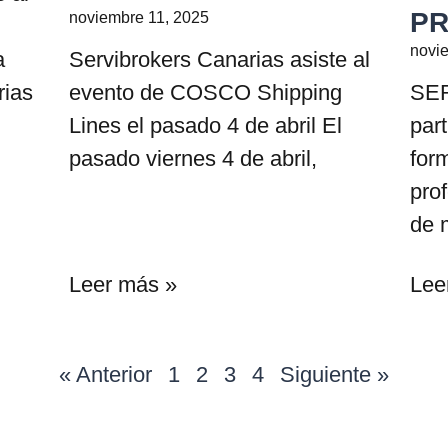
PR
noviembre 11, 2025
g
novi
a
Servibrokers Canarias asiste al
rias
evento de COSCO Shipping
SE
Lines el pasado 4 de abril El
part
pasado viernes 4 de abril,
for
pro
de 
Leer más »
Lee
« Anterior
1
2
3
4
Siguiente »