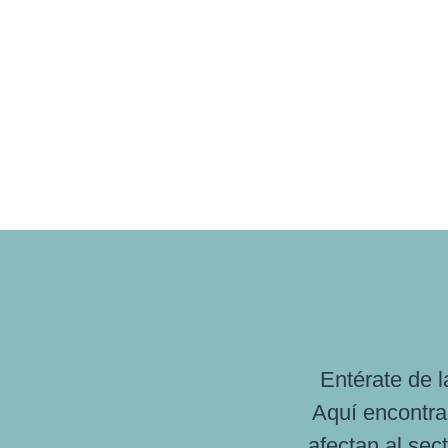
Entérate de l
Aquí encontra
afectan al sec